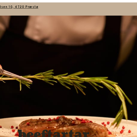
dsen 10, 4720 Præstø
beeftartar