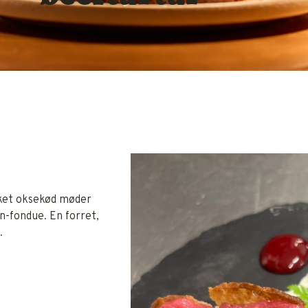
kket oksekød møder
n-fondue. En forret,
.