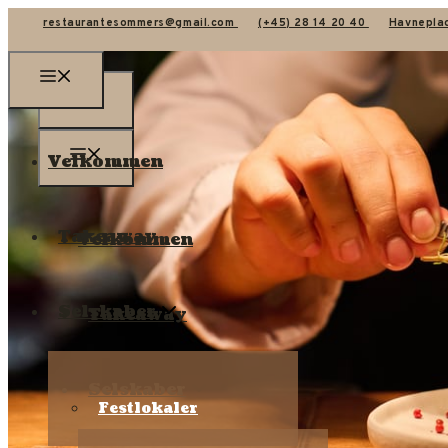
restaurantesommers@gmail.com
(+45) 28 14 20 40
Havnepla
Velkommen
Takeaway
Velkommen
Selskaber
Takeaway
Selskaber
Festlokaler