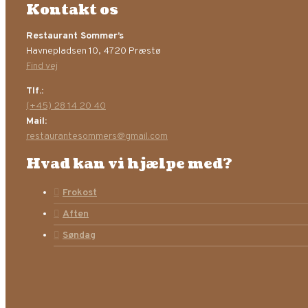
Kontakt os
Restaurant Sommer’s
Havnepladsen 10, 4720 Præstø
Find vej
Tlf.:
(+45) 28 14 20 40
Mail:
restaurantesommers@gmail.com
Hvad kan vi hjælpe med?
Frokost
Aften
Søndag